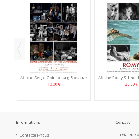
rank
EPUISÉ
Affiche Serge Gainsbourg, 5 bis rue
Affiche Romy Schneider
de Verneuil
Cinéma
10,00 €
20,00 €
Informations
Contact
La Galerie d
Contactez-nous