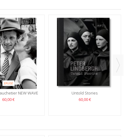
EPUISÉ
auchetier NEW WAVE
Untold Stories
60,00 €
60,00 €