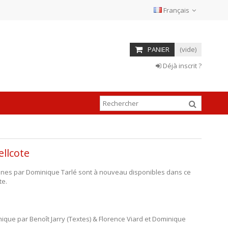
Français
PANIER
(vide)
Déjà inscrit ?
ellcote
tones par Dominique Tarlé sont à nouveau disponibles dans ce
te.
thique par Benoît Jarry (Textes) & Florence Viard et Dominique