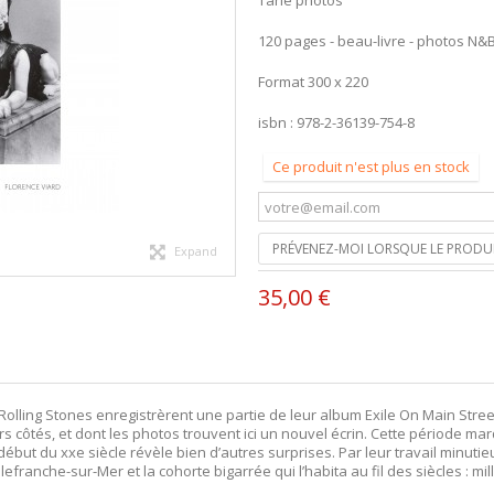
Tarlé photos
120 pages - beau-livre - photos N&
Format 300 x 220
isbn : 978-2-36139-754-8
Ce produit n'est plus en stock
PRÉVENEZ-MOI LORSQUE LE PRODUI
Expand
35,00 €
s Rolling Stones enregistrèrent une partie de leur album Exile On Main Stre
côtés, et dont les photos trouvent ici un nouvel écrin. Cette période marqua
ébut du xxe siècle révèle bien d’autres surprises. Par leur travail minutieu
franche-sur-Mer et la cohorte bigarrée qui l’habita au fil des siècles : mil