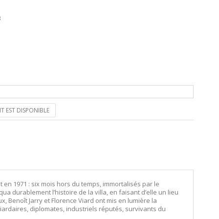
B
T EST DISPONIBLE
et en 1971 : six mois hors du temps, immortalisés par le
 durablement l’histoire de la villa, en faisant d’elle un lieu
x, Benoît Jarry et Florence Viard ont mis en lumière la
liardaires, diplomates, industriels réputés, survivants du