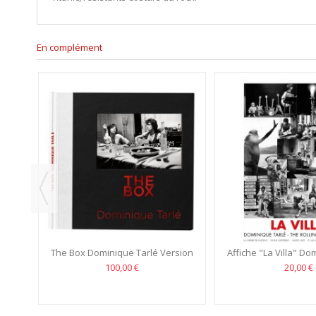
En complément
e la
The Box Dominique Tarlé Version
Affiche "La Villa" Do
Anglaise
Nice
100,00 €
20,00 €