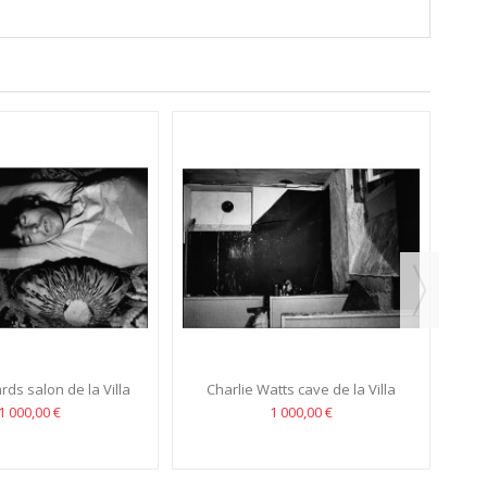
Mic
rds salon de la Villa
Charlie Watts cave de la Villa
e, Villefranche...
Nellcote, Villefranche sur...
1 000,00 €
1 000,00 €