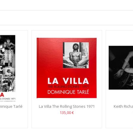
minique Tarlé
La Villa The Rolling Stones 1971
Keith Richa
Dominique Tarlé
Nellcot
135,00 €