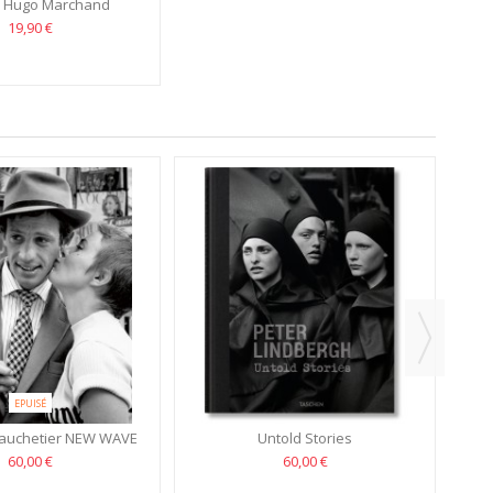
 Hugo Marchand
19,90 €
EPUISÉ
auchetier NEW WAVE
Untold Stories
60,00 €
60,00 €