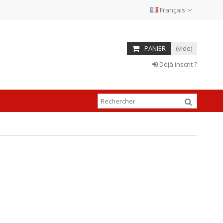
Français
PANIER
(vide)
Déjà inscrit ?