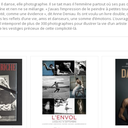
 Il danse, elle photographie. Il se tait mais il l’emmène partout où ses pas
ne et rien ne se mélange. « J’avais l’impression de le peindre à petites tou
té, comme une évidence », dit Anne Deniau. Ils ont voulu un livre double, 
us les reflets d’une vie, amis et danseurs, une somme d’émotions. L’ouvra
l intemporel de plus de 300 photographies pour illustrer la vie d’un artis
les vestiges précieux de cette complicité-là.