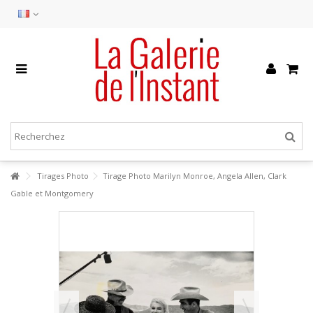
Tirages Photo
Tirage Photo Marilyn Monroe, Angela Allen, Clark
Gable et Montgomery