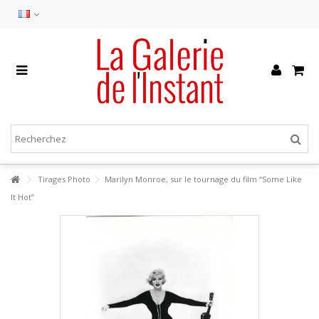
Tirages Photo
Marilyn Monroe, sur le tournage du film “Some Like
It Hot”