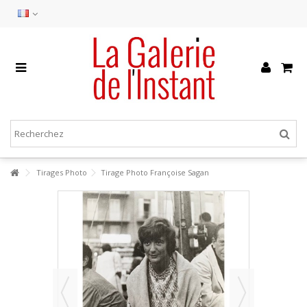
Tirages Photo
Tirage Photo Françoise Sagan