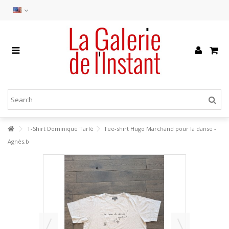
T-Shirt Dominique Tarlé
Tee-shirt Hugo Marchand pour la danse -
Agnès.b