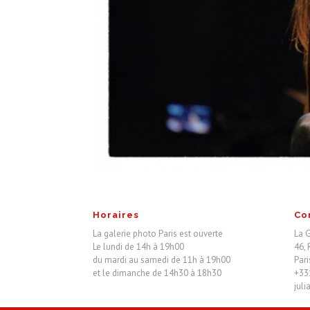
Horaires
Co
La galerie photo Paris est ouverte
La G
Le lundi de 14h à 19h00
46, 
du mardi au samedi de 11h à 19h00
Par
et le dimanche de 14h30 à 18h30
+33
jul