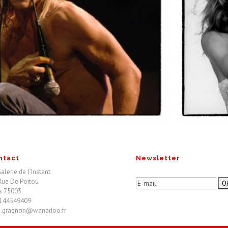
ntact
Newsletter
alerie de l'Instant
Rue De Poitou
is 75003
144549409
ia.gragnon@wanadoo.fr