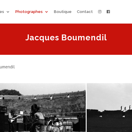
ées
Photographes
Boutique
Contact
Jacques Boumendil
oumendil