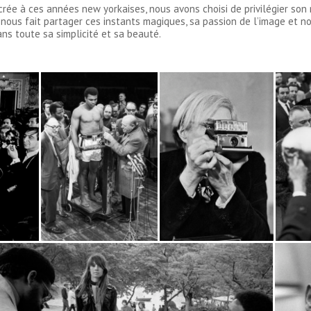
ée à ces années new yorkaises, nous avons choisi de privilégier son r
l nous fait partager ces instants magiques, sa passion de l’image et n
ns toute sa simplicité et sa beauté.